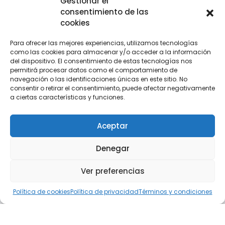
Gestionar el
consentimiento de las
cookies
ACCESOS RÁPIDOS
Para ofrecer las mejores experiencias, utilizamos tecnologías
Clase en vivo
como las cookies para almacenar y/o acceder a la información
del dispositivo. El consentimiento de estas tecnologías nos
Términos y Condiciones
permitirá procesar datos como el comportamiento de
Política de Privacidad
navegación o las identificaciones únicas en este sitio. No
consentir o retirar el consentimiento, puede afectar negativamente
Política de cookies (UE)
a ciertas características y funciones.
Aviso Legal
Aceptar
Denegar
© 2026 Copyright. Desarrollado por
Kaam
Ver preferencias
Innovación
.
Política de cookies
Política de privacidad
Términos y condiciones